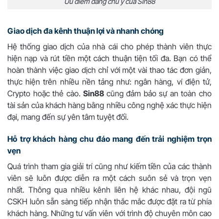
Ưu điểm đáng chú ý của Sin88
Giao dịch đa kênh thuận lợi và nhanh chóng
Hệ thống giao dịch của nhà cái cho phép thành viên thực
hiện nạp và rút tiền một cách thuận tiện tối đa. Bạn có thể
hoàn thành việc giao dịch chỉ với một vài thao tác đơn giản,
thực hiện trên nhiều nền tảng như: ngân hàng, ví điện tử,
Crypto hoặc thẻ cào.
Sin88
cũng đảm bảo sự an toàn cho
tài sản của khách hàng bằng nhiều công nghệ xác thực hiện
đại, mang đến sự yên tâm tuyệt đối.
Hỗ trợ khách hàng chu đáo mang đến trải nghiệm trọn
vẹn
Quá trình tham gia giải trí cũng như kiếm tiền của các thành
viên sẽ luôn được diễn ra một cách suôn sẻ và trọn vẹn
nhất. Thông qua nhiều kênh liên hệ khác nhau, đội ngũ
CSKH luôn sẵn sàng tiếp nhận thắc mắc được đặt ra từ phía
khách hàng. Những tư vấn viên với trình độ chuyên môn cao