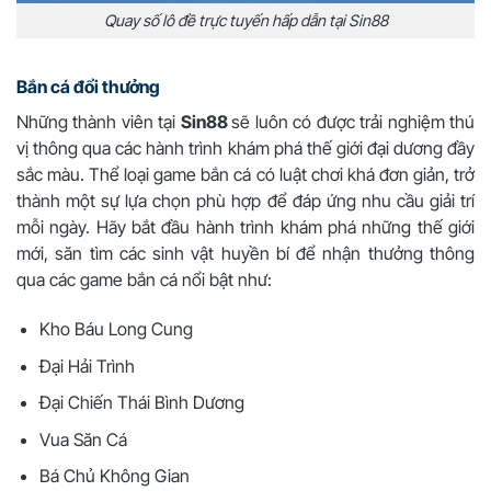
Quay số lô đề trực tuyến hấp dẫn tại Sin88
Bắn cá đổi thưởng
Những thành viên tại
Sin88
sẽ luôn có được trải nghiệm thú
vị thông qua các hành trình khám phá thế giới đại dương đầy
sắc màu. Thể loại game bắn cá có luật chơi khá đơn giản, trở
thành một sự lựa chọn phù hợp để đáp ứng nhu cầu giải trí
mỗi ngày. Hãy bắt đầu hành trình khám phá những thế giới
mới, săn tìm các sinh vật huyền bí để nhận thưởng thông
qua các game bắn cá nổi bật như:
Kho Báu Long Cung
Đại Hải Trình
Đại Chiến Thái Bình Dương
Vua Săn Cá
Bá Chủ Không Gian