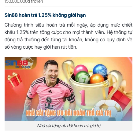
150.000.000đ trở lên
Sin88 hoàn trả 1.25% không giới hạn
Chương trình siêu hoàn trả mỗi ngày, áp dụng mức chiết
khấu 1.25% trên tổng cược cho mọi thành viên. Hệ thống tự
động trả thưởng đến từng tài khoản, không có quy định về
số vòng cược hay giới hạn rút tiền.
Nhà cái tặng ưu đãi hoàn trả giá trị