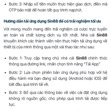
Bước 3: Nhập số tiền muốn thực hiện giao dịch, điền mã
OTP bảo mật để hoàn tất quy trình nạp/rút.
Hướng dẫn tải ứng dụng Sin88 để có trải nghiệm tối ưu
Với mong muốn mang đến trải nghiệm cá cược trực tuyến
an toàn và chất lượng dịch vụ tốt nhất. Nhà cái
Sin88
khuyến khích các thành viên nên thực hiện tải ứng dụng về
thiết bị của mình thông qua một vài thao tác như sau:
Bước 1: Truy cập trang chủ nhà cái
Sin88
chính thức
thông qua đường link, nhấn chọn tính năng “Tải App”
Bước 2: Lựa chọn phiên bản ứng dụng phù hợp với hệ
điều hành mà bạn đang sử dụng (Android hoặc IOS) để
bắt đầu quá trình tải về.
Bước 3: Bổ qua các thông báo về việc cài đặt ứng dụng
không rõ nguồn gốc, cho phép quá trình tải được tiếp
tục.