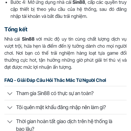
Bước 4: Mở ứng dụng nhà cái
Sin88
, cấp các quyền truy
cập thiết bị theo yêu cầu của hệ thống, sau đó đăng
nhập tài khoản và bắt đầu trải nghiệm.
Tổng kết
Nhà cái
Sin88
với mức độ uy tín cùng chất lượng dịch vụ
vượt trội, hứa hẹn là điểm đến lý tưởng dành cho mọi người
chơi. Nơi bạn có thể trải nghiệm hàng loạt tựa game đổi
thưởng cực hot, tận hưởng những giờ phút giải trí thú vị và
đạt được mức lợi nhuận ấn tượng.
FAQ - Giải Đáp Câu Hỏi Thắc Mắc Từ Người Chơi
Tham gia Sin88 có thực sự an toàn?
Tôi quên mật khẩu đăng nhập nên làm gì?
Thời gian hoàn tất giao dịch trên hệ thống là
bao lâu?