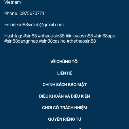
Vietnam
Phone: 0975673774
Email:
sin88viclub@gmail.com
Hashtag:
#sin88 #nhacaisin88 #linkvaosin88 #sin88app
#sin88dangnhap #sin88casino #thethaosin88
VỀ CHÚNG TÔI
LIÊN HỆ
CHÍNH SÁCH BẢO MẬT
ĐIỀU KHOẢN VÀ ĐIỀU KIỆN
CHƠI CÓ TRÁCH NHIỆM
QUYỀN RIÊNG TƯ