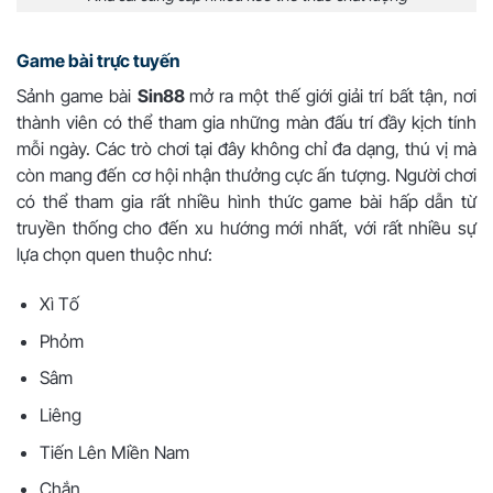
Game bài trực tuyến
Sảnh game bài
Sin88
mở ra một thế giới giải trí bất tận, nơi
thành viên có thể tham gia những màn đấu trí đầy kịch tính
mỗi ngày. Các trò chơi tại đây không chỉ đa dạng, thú vị mà
còn mang đến cơ hội nhận thưởng cực ấn tượng. Người chơi
có thể tham gia rất nhiều hình thức game bài hấp dẫn từ
truyền thống cho đến xu hướng mới nhất, với rất nhiều sự
lựa chọn quen thuộc như:
Xì Tố
Phỏm
Sâm
Liêng
Tiến Lên Miền Nam
Chắn