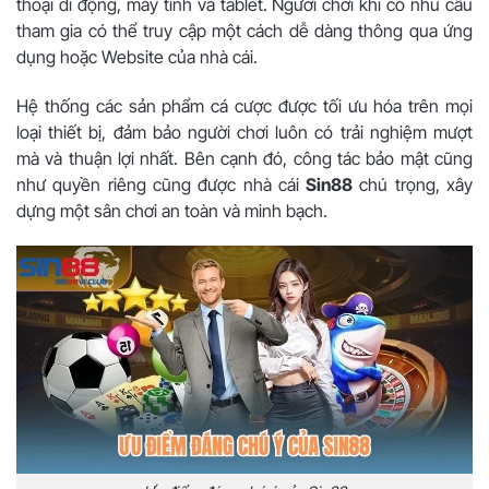
thoại di động, máy tính và tablet. Người chơi khi có nhu cầu
tham gia có thể truy cập một cách dễ dàng thông qua ứng
dụng hoặc Website của nhà cái.
Hệ thống các sản phẩm cá cược được tối ưu hóa trên mọi
loại thiết bị, đảm bảo người chơi luôn có trải nghiệm mượt
mà và thuận lợi nhất. Bên cạnh đó, công tác bảo mật cũng
như quyền riêng cũng được nhà cái
Sin88
chú trọng, xây
dựng một sân chơi an toàn và minh bạch.