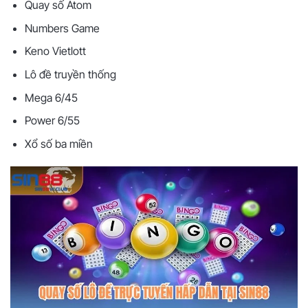
Quay số Atom
Numbers Game
Keno Vietlott
Lô đề truyền thống
Mega 6/45
Power 6/55
Xổ số ba miền