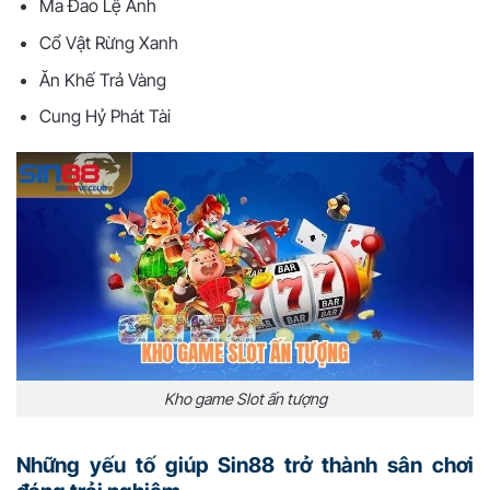
Ma Đao Lệ Ảnh
Cổ Vật Rừng Xanh
Ăn Khế Trả Vàng
Cung Hỷ Phát Tài
Kho game Slot ấn tượng
Những yếu tố giúp Sin88 trở thành sân chơi