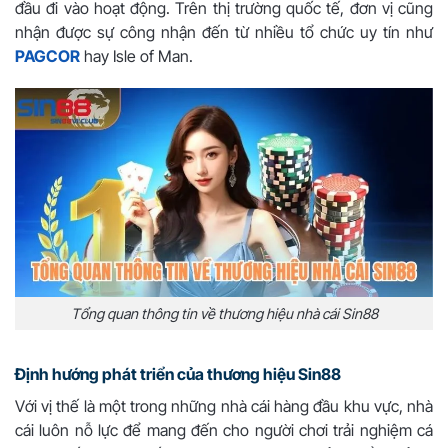
đầu đi vào hoạt động. Trên thị trường quốc tế, đơn vị cũng
nhận được sự công nhận đến từ nhiều tổ chức uy tín như
PAGCOR
hay Isle of Man.
Tổng quan thông tin về thương hiệu nhà cái Sin88
Định hướng phát triển của thương hiệu Sin88
Với vị thế là một trong những nhà cái hàng đầu khu vực, nhà
cái luôn nỗ lực để mang đến cho người chơi trải nghiệm cá