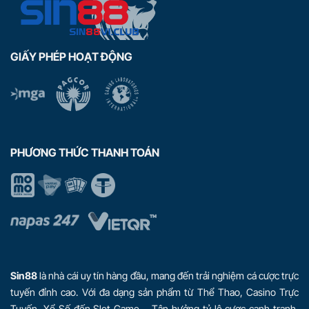
GIẤY PHÉP HOẠT ĐỘNG
PHƯƠNG THỨC THANH TOÁN
Sin88
là nhà cái uy tín hàng đầu, mang đến trải nghiệm cá cược trực
tuyến đỉnh cao. Với đa dạng sản phẩm từ Thể Thao, Casino Trực
Tuyến, Xổ Số đến Slot Game,... Tận hưởng tỷ lệ cược cạnh tranh,