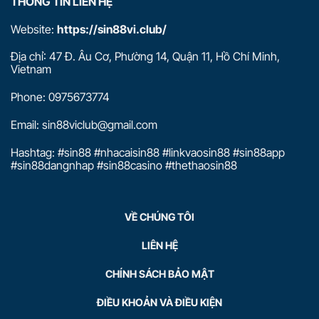
THÔNG TIN LIÊN HỆ
Website:
https://sin88vi.club/
Địa chỉ:
47 Đ. Âu Cơ, Phường 14, Quận 11, Hồ Chí Minh,
Vietnam
Phone: 0975673774
Email:
sin88viclub@gmail.com
Hashtag:
#sin88 #nhacaisin88 #linkvaosin88 #sin88app
#sin88dangnhap #sin88casino #thethaosin88
VỀ CHÚNG TÔI
LIÊN HỆ
CHÍNH SÁCH BẢO MẬT
ĐIỀU KHOẢN VÀ ĐIỀU KIỆN