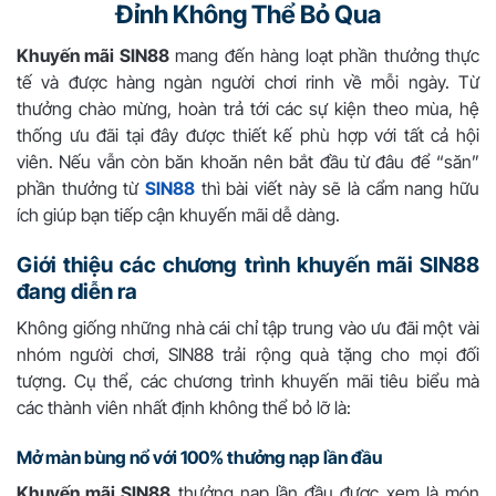
Đỉnh Không Thể Bỏ Qua
Khuyến mãi SIN88
mang đến hàng loạt phần thưởng thực
tế và được hàng ngàn người chơi rinh về mỗi ngày. Từ
thưởng chào mừng, hoàn trả tới các sự kiện theo mùa, hệ
thống ưu đãi tại đây được thiết kế phù hợp với tất cả hội
viên. Nếu vẫn còn băn khoăn nên bắt đầu từ đâu để “săn”
phần thưởng từ
SIN88
thì bài viết này sẽ là cẩm nang hữu
ích giúp bạn tiếp cận khuyến mãi dễ dàng.
Giới thiệu các chương trình khuyến mãi SIN88
đang diễn ra
Không giống những nhà cái chỉ tập trung vào ưu đãi một vài
nhóm người chơi, SIN88 trải rộng quà tặng cho mọi đối
tượng. Cụ thể, các chương trình khuyến mãi tiêu biểu mà
các thành viên nhất định không thể bỏ lỡ là:
Mở màn bùng nổ với 100% thưởng nạp lần đầu
Khuyến mãi SIN88
thưởng nạp lần đầu được xem là món