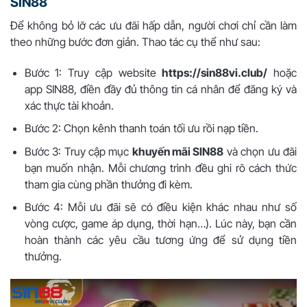
SIN88
Để không bỏ lỡ các ưu đãi hấp dẫn, người chơi chỉ cần làm
theo những bước đơn giản. Thao tác cụ thể như sau:
Bước 1: Truy cập website
https://sin88vi.club/
hoặc
app SIN88, điền đầy đủ thông tin cá nhân để đăng ký và
xác thực tài khoản.
Bước 2: Chọn kênh thanh toán tối ưu rồi nạp tiền.
Bước 3: Truy cập mục
khuyến mãi SIN88
và chọn ưu đãi
bạn muốn nhận. Mỗi chương trình đều ghi rõ cách thức
tham gia cùng phần thưởng đi kèm.
Bước 4: Mỗi ưu đãi sẽ có điều kiện khác nhau như số
vòng cược, game áp dụng, thời hạn…). Lúc này, bạn cần
hoàn thành các yêu cầu tương ứng để sử dụng tiền
thưởng.