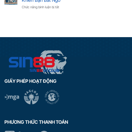
Khiến Bạn Bất Ngờ
Th7
May
Người
Mắn
Chết
Chức năng bình luận bị tắt
ở
Không
–
Nằm
Nên
Hé
Mơ
Bỏ
Lộ
Thấy
Qua
Điềm
Người
Báo
Yêu
Cùng
Cũ
Con
–
Số
Giải
Đẹp
Mã
Ý
Nghĩa
Khiến
Bạn
Bất
Ngờ
GIẤY PHÉP HOẠT ĐỘNG
PHƯƠNG THỨC THANH TOÁN