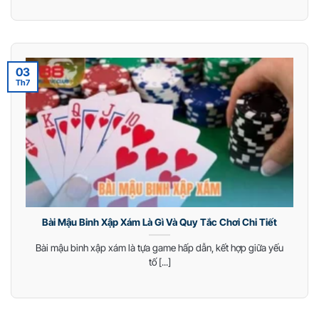
03
Th7
Bài Mậu Binh Xập Xám Là Gì Và Quy Tắc Chơi Chi Tiết
Bài mậu binh xập xám là tựa game hấp dẫn, kết hợp giữa yếu
tố [...]