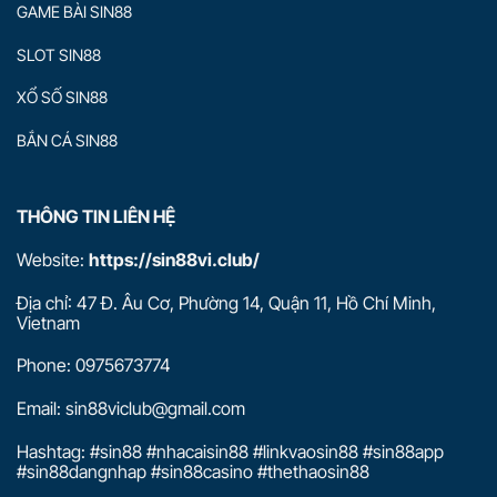
GAME BÀI SIN88
SLOT SIN88
XỔ SỐ SIN88
BẮN CÁ SIN88
THÔNG TIN LIÊN HỆ
Website:
https://sin88vi.club/
Địa chỉ:
47 Đ. Âu Cơ, Phường 14, Quận 11, Hồ Chí Minh,
Vietnam
Phone: 0975673774
Email:
sin88viclub@gmail.com
Hashtag:
#sin88 #nhacaisin88 #linkvaosin88 #sin88app
#sin88dangnhap #sin88casino #thethaosin88