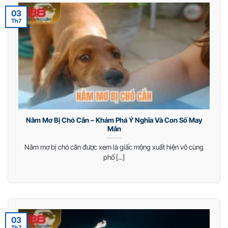
03
Th7
Nằm Mơ Bị Chó Cắn – Khám Phá Ý Nghĩa Và Con Số May
Mắn
Nằm mơ bị chó cắn được xem là giấc mộng xuất hiện vô cùng
phổ [...]
03
Th7