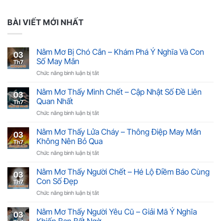
BÀI VIẾT MỚI NHẤT
Nằm Mơ Bị Chó Cắn – Khám Phá Ý Nghĩa Và Con
03
Số May Mắn
Th7
Chức năng bình luận bị tắt
ở
Nằm
Mơ
Nằm Mơ Thấy Mình Chết – Cập Nhật Số Đề Liên
03
Bị
Quan Nhất
Th7
Chó
Cắn
Chức năng bình luận bị tắt
ở
–
Nằm
Khám
Mơ
Nằm Mơ Thấy Lửa Cháy – Thông Điệp May Mắn
03
Phá
Thấy
Không Nên Bỏ Qua
Th7
Ý
Mình
Nghĩa
Chết
Chức năng bình luận bị tắt
ở
Và
–
Nằm
Con
Cập
Mơ
Nằm Mơ Thấy Người Chết – Hé Lộ Điềm Báo Cùng
03
Số
Nhật
Thấy
Con Số Đẹp
Th7
May
Số
Lửa
Mắn
Đề
Cháy
Chức năng bình luận bị tắt
ở
Liên
–
Nằm
Quan
Thông
Mơ
Nằm Mơ Thấy Người Yêu Cũ – Giải Mã Ý Nghĩa
03
Nhất
Điệp
Thấy