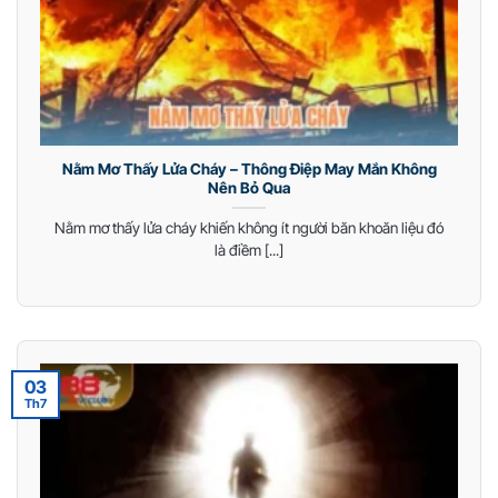
Nằm Mơ Thấy Lửa Cháy – Thông Điệp May Mắn Không
Nên Bỏ Qua
Nằm mơ thấy lửa cháy khiến không ít người băn khoăn liệu đó
là điềm [...]
03
Th7