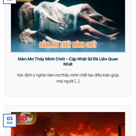
Nằm Mơ Thấy Mình Chết – Cập Nhật Số Đề Liên Quan
Nhất
Xác định ý nghĩa nằm mơ thấy mình chết tạo điều kiện giúp
mọi người [...]
03
Th7