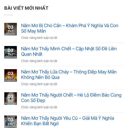
BÀI VIẾT MỚI NHẤT
Nằm Mơ Bị Chó Cắn – Khám Phá Ý Nghĩa Và Con
03
Số May Mắn
Th7
Chức năng bình luận bị tắt
ở
Nằm
Mơ
Nằm Mơ Thấy Mình Chết – Cập Nhật Số Đề Liên
03
Bị
Quan Nhất
Th7
Chó
Cắn
Chức năng bình luận bị tắt
ở
–
Nằm
Khám
Mơ
Nằm Mơ Thấy Lửa Cháy – Thông Điệp May Mắn
03
Phá
Thấy
Không Nên Bỏ Qua
Th7
Ý
Mình
Nghĩa
Chết
Chức năng bình luận bị tắt
ở
Và
–
Nằm
Con
Cập
Mơ
Nằm Mơ Thấy Người Chết – Hé Lộ Điềm Báo Cùng
03
Số
Nhật
Thấy
Con Số Đẹp
Th7
May
Số
Lửa
Mắn
Đề
Cháy
Chức năng bình luận bị tắt
ở
Liên
–
Nằm
Quan
Thông
Mơ
Nằm Mơ Thấy Người Yêu Cũ – Giải Mã Ý Nghĩa
03
Nhất
Điệp
Thấy
Khiến Bạn Bất Ngờ
Th7
May
Người