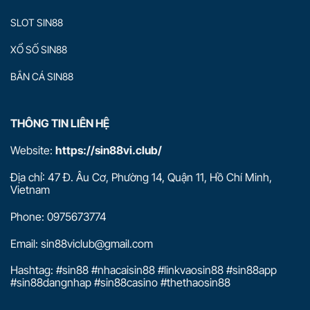
SLOT SIN88
XỔ SỐ SIN88
BẮN CÁ SIN88
THÔNG TIN LIÊN HỆ
Website:
https://sin88vi.club/
Địa chỉ:
47 Đ. Âu Cơ, Phường 14, Quận 11, Hồ Chí Minh,
Vietnam
Phone: 0975673774
Email:
sin88viclub@gmail.com
Hashtag:
#sin88 #nhacaisin88 #linkvaosin88 #sin88app
#sin88dangnhap #sin88casino #thethaosin88