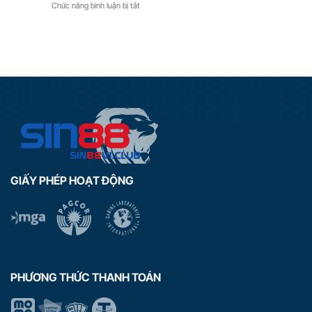
Mắn
Chết
Chức năng bình luận bị tắt
ở
Không
–
Nằm
Nên
Hé
Mơ
Bỏ
Lộ
Thấy
Qua
Điềm
Người
Báo
Yêu
Cùng
Cũ
Con
–
Số
Giải
Đẹp
Mã
Ý
Nghĩa
Khiến
Bạn
Bất
Ngờ
GIẤY PHÉP HOẠT ĐỘNG
PHƯƠNG THỨC THANH TOÁN