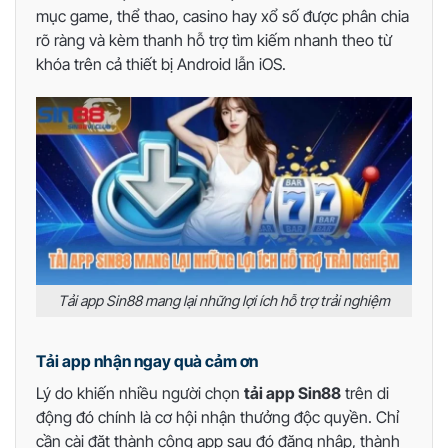
mục game, thể thao, casino hay xổ số được phân chia
rõ ràng và kèm thanh hỗ trợ tìm kiếm nhanh theo từ
khóa trên cả thiết bị Android lẫn iOS.
Tải app Sin88 mang lại những lợi ích hỗ trợ trải nghiệm
Tải app nhận ngay quà cảm ơn
Lý do khiến nhiều người chọn
tải app Sin88
trên di
động đó chính là cơ hội nhận thưởng độc quyền. Chỉ
cần cài đặt thành công app sau đó đăng nhập, thành