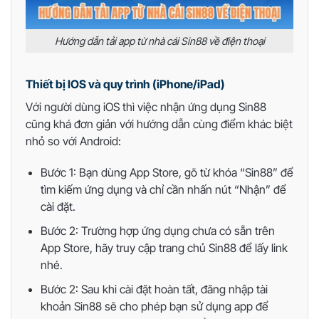
Hướng dẫn tải app từ nhà cái Sin88 về điện thoại
Thiết bị IOS và quy trình (iPhone/iPad)
Với người dùng iOS thì việc nhận ứng dụng Sin88
cũng khá đơn giản với hướng dẫn cùng điểm khác biệt
nhỏ so với Android:
Bước 1: Bạn dùng App Store, gõ từ khóa “Sin88” để
tìm kiếm ứng dụng và chỉ cần nhấn nút “Nhận” để
cài đặt.
Bước 2: Trường hợp ứng dụng chưa có sẵn trên
App Store, hãy truy cập trang chủ Sin88 để lấy link
nhé.
Bước 2: Sau khi cài đặt hoàn tất, đăng nhập tài
khoản Sin88 sẽ cho phép bạn sử dụng app để