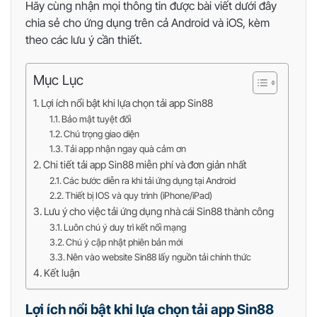
Hãy cùng nhận mọi thông tin được bài viết dưới đây
chia sẻ cho ứng dụng trên cả Android và iOS, kèm
theo các lưu ý cần thiết.
Mục Lục
Lợi ích nổi bật khi lựa chọn tải app Sin88
Bảo mật tuyệt đối
Chú trọng giao diện
Tải app nhận ngay quà cảm ơn
Chi tiết tải app Sin88 miễn phí và đơn giản nhất
Các bước diễn ra khi tải ứng dụng tại Android
Thiết bị IOS và quy trình (iPhone/iPad)
Lưu ý cho việc tải ứng dụng nhà cái Sin88 thành công
Luôn chú ý duy trì kết nối mạng
Chú ý cập nhật phiên bản mới
Nên vào website Sin88 lấy nguồn tải chính thức
Kết luận
Lợi ích nổi bật khi lựa chọn tải app Sin88