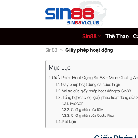
Bỏ
qua
nội
dung
Sin88
Thể Thao
C
Sin88
»
Giấy phép hoạt động
Mục Lục
Giấy Phép Hoạt Động Sin88 – Minh Chứng An
Giấy phép hoạt động cá cược là gì?
Vai trò của giấy phép hoạt động tại Sin88
Tổng hợp các loại giấy phép hoạt động của 
PAGCOR
Chứng nhận của IOM
Chứng nhận của Costa Rica
Kết luận