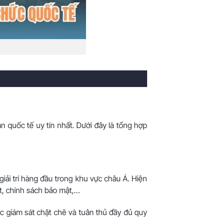
 quốc tế uy tín nhất. Dưới đây là tổng hợp
ải trí hàng đầu trong khu vực châu Á. Hiện
ật, chính sách bảo mật,…
c giám sát chặt chẽ và tuân thủ đầy đủ quy