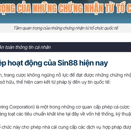
Tầm quan trọng của những chứng nhận từ tổ chức quốc tế
n toàn thông tin cá nhân
ép hoạt động của Sin88 hiện nay
ển, trang cược không ngừng nỗ lực để đạt được những chứng nhận
ở hữu, thể hiện cam kết từ pháp lý đến uy tín quốc tế:
ng Corporation) là một trong những cơ quan cấp phép cá cược gi
hàng loạt các tiêu chuẩn khắt khe tại đây về vốn hệ thống, kỹ thu
ổ chức này cho phép nhà cái cung cấp các dịch vụ hợp pháp đượ