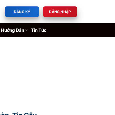
ĐĂNG KÝ
ĐĂNG NHẬP
Hướng Dẫn
Tin Tức