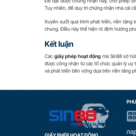
Để đạt được chứng nhận này, cho phép Sin
Tuy nhiên, để duy trì chứng nhận nhà cái c
Xuyên suốt quá trình phát triển, nền tảng 
chung. Điều này thể hiện rõ định hướng phát 
Kết luận
Các
giấy phép hoạt động
mà Sin88 sở hữu
được công nhận từ các tổ chức quản lý uy tí
và phát triển bền vững dựa trên nền tảng ph
PHƯ
GIẤY PHÉP HOẠT ĐỘNG