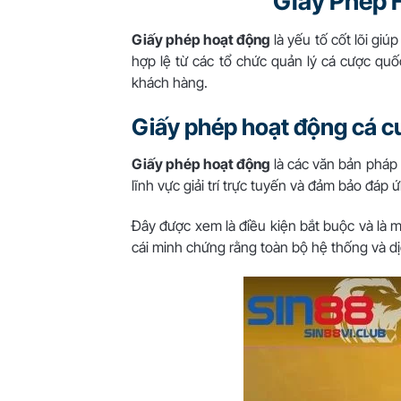
Giấy Phép 
Giấy phép hoạt động
là yếu tố cốt lõi giú
hợp lệ từ các tổ chức quản lý cá cược quố
khách hàng.
Giấy phép hoạt động cá cư
Giấy phép hoạt động
là các văn bản pháp 
lĩnh vực giải trí trực tuyến và đảm bảo đáp 
Đây được xem là điều kiện bắt buộc và là 
cái minh chứng rằng toàn bộ hệ thống và d