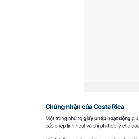
Chứng nhận của Costa Rica
Một trong những
giấy phép hoạt động
giú
cấp phép linh hoạt và chi phí hợp lý cho do