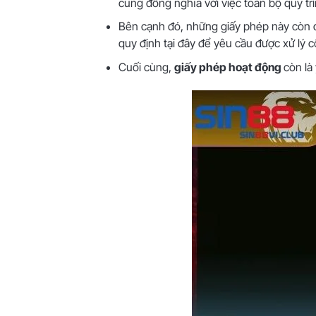
cũng đồng nghĩa với việc toàn bộ quy tr
Bên cạnh đó, những giấy phép này còn đ
quy định tại đây để yêu cầu được xử lý 
Cuối cùng,
giấy phép hoạt động
còn là