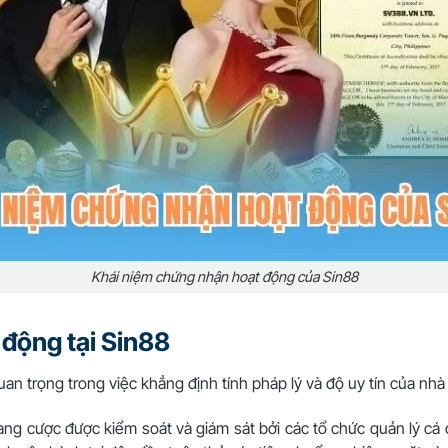
Khái niệm chứng nhận hoạt động của Sin88
 động tại Sin88
quan trọng trong việc khẳng định tính pháp lý và độ uy tín của nhà 
g cược được kiểm soát và giám sát bởi các tổ chức quản lý cá c